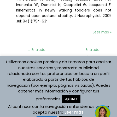
Ivanenko YP, Dominici N, Cappellini G, Lacquaniti F.
Kinematics in newly walking toddlers does not
depend upon postural stability. J Neurophysiol. 2005
Jul; 94(1):754-63”
Leer más »
Navegación
←
Entrada
Entrada
de
anterior
siguiente
entradas
Utilizamos cookies propias y de terceros para analizar
→
nuestros servicios y mostrarte publicidad
relacionada con tus preferencias en base a un perfil
elaborado a partir de tus hábitos de
Protección de datos
navegación (por ejemplo, páginas visitadas). Puedes
Aviso Legal
obtener más información y configurar tus
Política de cookies
preferencias
.
Registro de Actividades
Ajustes
Al continuar con la navegación entendemos que se
Copyright © 2026 Asociación Española Vojta
acepta nuestra
Leer más
.
Desarrollado por Asociación Española Vojta