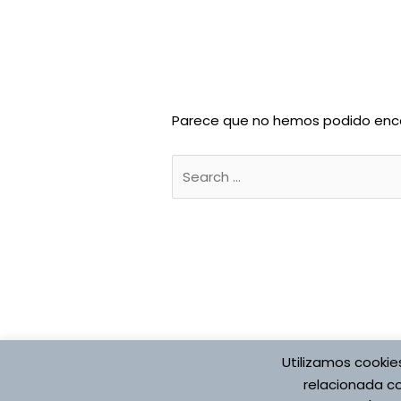
Parece que no hemos podido enco
Buscar
por:
Utilizamos cookie
Protección de datos
Aviso Legal
Pol
relacionada co
Registro de Actividade