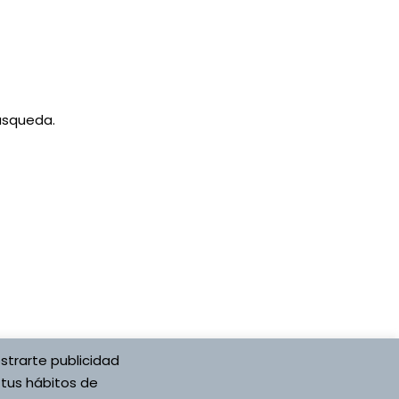
úsqueda.
strarte publicidad
ón Española
Desarrollado por Asociación Española
 tus hábitos de
Vojta