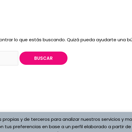
ntrar lo que estás buscando. Quizá pueda ayudarte una b
s propias y de terceros para analizar nuestros servicios y mo
Copyright © 2026 Asociaci
ítica de cookies
n tus preferencias en base a un perfil elaborado a partir de
Vojta
s