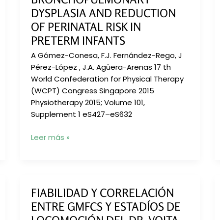
MOTOR
DYSPLASIA AND REDUCTION
DEVELOPMENT
OF PERINATAL RISK IN
DURING
PRETERM INFANTS
THE
FIRST
A Gómez-Conesa, F.J. Fernández-Rego, J
18
Pérez-López , J.A. Agüera-Arenas 17 th
MONTHS
World Confederation for Physical Therapy
OF
(WCPT) Congress Singapore 2015
LIFE
Physiotherapy 2015; Volume 101,
Supplement 1 eS427–eS632
Physiotherapy
Leer más »
treatment
in
the
prevention
FIABILIDAD Y CORRELACIÓN
of
ENTRE GMFCS Y ESTADÍOS DE
bronchopulmonary
dysplasia