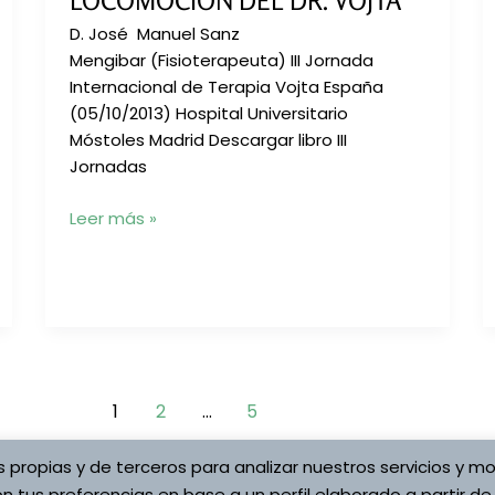
LOCOMOCIÓN DEL DR. VOJTA
and
D. José Manuel Sanz
reduction
Mengibar (Fisioterapeuta) III Jornada
of
Internacional de Terapia Vojta España
perinatal
(05/10/2013) Hospital Universitario
risk
Móstoles Madrid Descargar libro III
in
Jornadas
preterm
infants
Fiabilidad
Leer más »
y
correlación
entre
GMFCS
y
Estadíos
de
1
2
…
5
Locomoción
del
s propias y de terceros para analizar nuestros servicios y mo
Dr.
n tus preferencias en base a un perfil elaborado a partir de