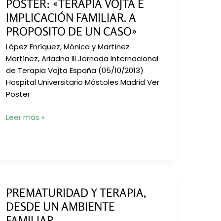
POSTER: «TERAPIA VOJTA E
IMPLICACIÓN FAMILIAR. A
PROPOSITO DE UN CASO»
López Enríquez, Mónica y Martínez
Martínez, Ariadna III Jornada Internacional
de Terapia Vojta España (05/10/2013)
Hospital Universitario Móstoles Madrid Ver
Poster
Poster:
Leer más »
«Terapia
Vojta
e
implicación
familiar.
A
PREMATURIDAD Y TERAPIA,
proposito
DESDE UN AMBIENTE
de
FAMILIAR