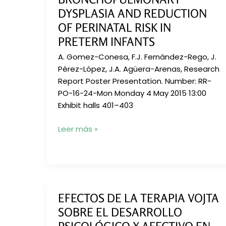
IN
DYSPLASIA AND REDUCTION
PRETERM
OF PERINATAL RISK IN
INFANTS
PRETERM INFANTS
WITH
A. Gomez-Conesa, F.J. Fernández-Rego, J.
RESPIRATORY
Pérez-López, J.A. Agüera-Arenas, Research
DISTRESS
Report Poster Presentation. Number: RR-
SYNDROME
PO-16-24-Mon Monday 4 May 2015 13:00
AND
Exhibit halls 401–403
BRONCHOPULMONARY
DYSPLASIA
Physiotherapy
Leer más »
treatment
in
the
prevention
of
EFECTOS DE LA TERAPIA VOJTA
bronchopulmonary
SOBRE EL DESARROLLO
dysplasia
and