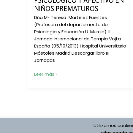
PSICOLÓGICO Y AFECTIVO EN
reduction
NIÑOS PREMATUROS
of
Dña Mª Teresa Martínez Fuentes
perinatal
(Profesora del departamento de
risk
Psicología y Educación U. Murcia) III
in
Jornada Internacional de Terapia Vojta
preterm
España (05/10/2013) Hospital Universitario
infants
Móstoles Madrid Descargar libro III
Jornadas
Efectos
Leer más »
de
la
Terapia
Vojta
Paginación
sobre
de
el
entradas
desarrollo
Utilizamos cookie
psicológico
relacionada co