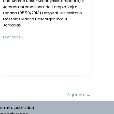
Dña Andrea Rose-Schall (Fisioterapeuta) III
Jornada Internacional de Terapia Vojta
España (05/10/2013) Hospital Universitario
Móstoles Madrid Descargar libro III
Jornadas
El
Leer más »
principio
Vojta
en
el
tratamiento
de
la
PCI
Siguiente
→
strarte publicidad
 tus hábitos de