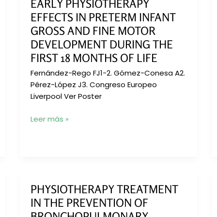
EARLY PHYSIOTHERAPY
EFFECTS IN PRETERM INFANT
GROSS AND FINE MOTOR
DEVELOPMENT DURING THE
FIRST 18 MONTHS OF LIFE
Fernández-Rego FJ1-2. Gómez-Conesa A2.
Pérez-López J3. Congreso Europeo
Liverpool Ver Poster
EARLY
Leer más »
PHYSIOTHERAPY
EFFECTS
IN
PRETERM
INFANT
PHYSIOTHERAPY TREATMENT
GROSS
AND
IN THE PREVENTION OF
FINE
BRONCHOPULMONARY