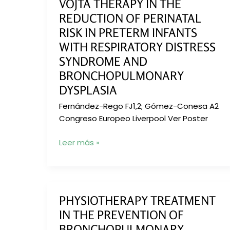
VOJTA THERAPY IN THE
REDUCTION OF PERINATAL
RISK IN PRETERM INFANTS
WITH RESPIRATORY DISTRESS
SYNDROME AND
BRONCHOPULMONARY
DYSPLASIA
Fernández-Rego FJ1,2; Gómez-Conesa A2
Congreso Europeo Liverpool Ver Poster
VOJTA
Leer más »
THERAPY
IN
THE
REDUCTION
PHYSIOTHERAPY TREATMENT
OF
IN THE PREVENTION OF
PERINATAL
BRONCHOPULMONARY
RISK