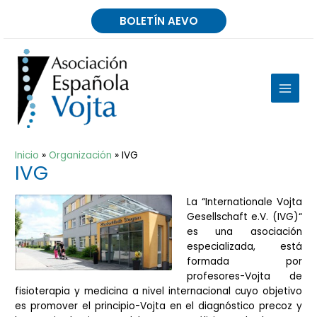
Ir
BOLETÍN AEVO
al
contenido
MAIN
MEN
Inicio
Organización
IVG
IVG
La “Internationale Vojta
Gesellschaft e.V. (IVG)“
es una asociación
especializada, está
formada por
profesores-Vojta de
fisioterapia y medicina a nivel internacional cuyo objetivo
es promover el principio-Vojta en el diagnóstico precoz y