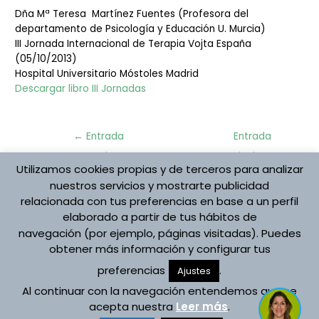
Dña Mª Teresa Martínez Fuentes (Profesora del
departamento de Psicología y Educación U. Murcia)
III Jornada Internacional de Terapia Vojta España
(05/10/2013)
Hospital Universitario Móstoles Madrid
Descargar libro III Jornadas
Navegación
←
Entrada
Entrada
de
anterior
siguiente
entradas
Utilizamos cookies propias y de terceros para analizar
→
nuestros servicios y mostrarte publicidad
relacionada con tus preferencias en base a un perfil
elaborado a partir de tus hábitos de
Protección de datos
navegación (por ejemplo, páginas visitadas). Puedes
Aviso Legal
obtener más información y configurar tus
Política de cookies
preferencias
.
Registro de Actividades
Ajustes
Al continuar con la navegación entendemos que se
Copyright © 2026 Asociación Española Vojta
acepta nuestra
Leer más
.
Desarrollado por Asociación Española Vojta