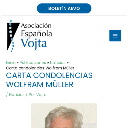
Ir
BOLETÍN AEVO
al
contenido
MAIN
MEN
Inicio
Publicaciones
Noticias
Carta condolencias Wolfram Müller
CARTA CONDOLENCIAS
WOLFRAM MÜLLER
/
Noticias
/ Por
Vojta