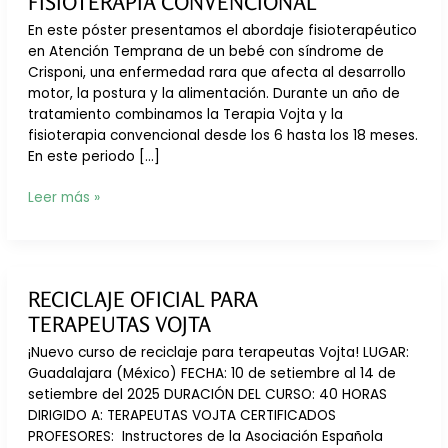
FISIOTERAPIA CONVENCIONAL
En este póster presentamos el abordaje fisioterapéutico
en Atención Temprana de un bebé con síndrome de
Crisponi, una enfermedad rara que afecta al desarrollo
motor, la postura y la alimentación. Durante un año de
tratamiento combinamos la Terapia Vojta y la
fisioterapia convencional desde los 6 hasta los 18 meses.
En este periodo […]
Intervención
Leer más »
precoz
en
síndrome
de
RECICLAJE OFICIAL PARA
Crisponi:
TERAPEUTAS VOJTA
mejora
del
¡Nuevo curso de reciclaje para terapeutas Vojta! LUGAR:
desarrollo
Guadalajara (México) FECHA: 10 de setiembre al 14 de
motor
setiembre del 2025 DURACIÓN DEL CURSO: 40 HORAS
mediante
DIRIGIDO A: TERAPEUTAS VOJTA CERTIFICADOS
Terapia
PROFESORES: Instructores de la Asociación Española