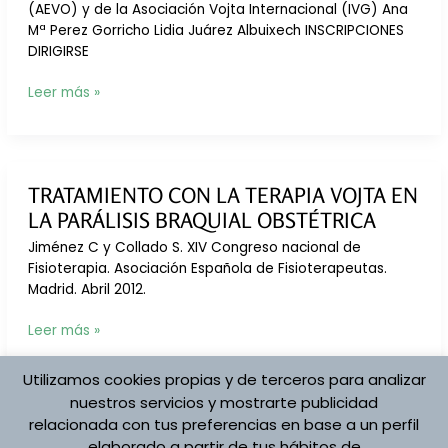
Vojta
(AEVO) y de la Asociación Vojta Internacional (IVG) Ana
y
Mª Perez Gorricho Lidia Juárez Albuixech INSCRIPCIONES
fisioterapia
DIRIGIRSE
convencional
RECICLAJE OFICIAL
Leer más »
PARA
TERAPEUTAS VOJTA
TRATAMIENTO CON LA TERAPIA VOJTA EN
LA PARÁLISIS BRAQUIAL OBSTÉTRICA
Jiménez C y Collado S. XIV Congreso nacional de
Fisioterapia. Asociación Española de Fisioterapeutas.
Madrid. Abril 2012.
Tratamiento
Leer más »
con
la
Utilizamos cookies propias y de terceros para analizar
Terapia
nuestros servicios y mostrarte publicidad
Vojta
relacionada con tus preferencias en base a un perfil
en
elaborado a partir de tus hábitos de