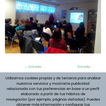
Navegación
←
Entrada
Entrada
de
anterior
siguiente
entradas
Utilizamos cookies propias y de terceros para analizar
→
nuestros servicios y mostrarte publicidad
relacionada con tus preferencias en base a un perfil
elaborado a partir de tus hábitos de
Protección de datos
navegación (por ejemplo, páginas visitadas). Puedes
Aviso Legal
obtener más información y configurar tus