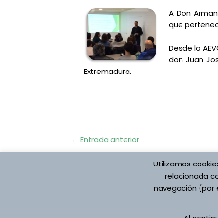
A Don Armand
que pertenece
Desde la AEVO
don Juan José
Extremadura.
Navegación
←
Entrada anterior
de
entradas
Utilizamos cookie
relacionada co
navegación (por e
Protección de datos
Aviso Legal
Pol
Al conti