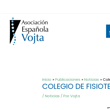
Ir
al
contenido
Inicio
Publicaciones
Noticias
Col
COLEGIO DE FISIO
/
Noticias
/ Por
Vojta
“