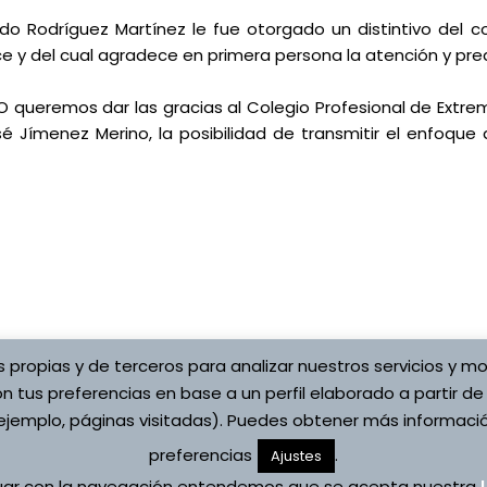
o Rodríguez Martínez le fue otorgado un distintivo del co
 y del cual agradece en primera persona la atención y predi
 queremos dar las gracias al Colegio Profesional de Extre
 Jímenez Merino, la posibilidad de transmitir el enfoque 
s propias y de terceros para analizar nuestros servicios y mo
n tus preferencias en base a un perfil elaborado a partir de
jemplo, páginas visitadas). Puedes obtener más informació
preferencias
.
Ajustes
Copyright © 2026 Asociaci
ítica de cookies
Vojta
nuar con la navegación entendemos que se acepta nuestra