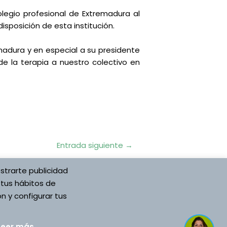
legio profesional de Extremadura al
sposición de esta institución.
madura y en especial a su presidente
de la terapia a nuestro colectivo en
Entrada siguiente
→
strarte publicidad
 tus hábitos de
n y configurar tus
ón Española
Desarrollado por Asociación Española
Leer más
.