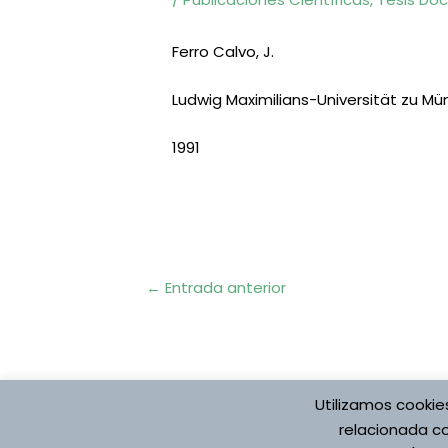
Ferro Calvo, J.
Ludwig Maximilians-Universität zu M
1991
Navegación
←
Entrada anterior
de
entradas
Utilizamos cookie
Protección de datos
Aviso Legal
Pol
relacionada co