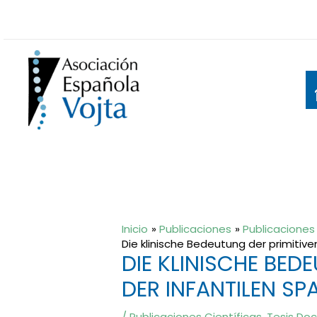
Ir
al
contenido
Inicio
Publicaciones
Publicaciones 
Die klinische Bedeutung der primitiv
DIE KLINISCHE BED
DER INFANTILEN SP
/
Publicaciones Científicas
,
Tesis Doc