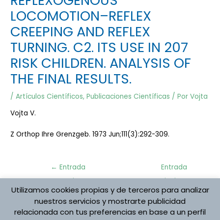
REFLEXOGENOUS
LOCOMOTION–REFLEX
CREEPING AND REFLEX
TURNING. C2. ITS USE IN 207
RISK CHILDREN. ANALYSIS OF
THE FINAL RESULTS.
/
Artículos Científicos
,
Publicaciones Científicas
/ Por
Vojta
Vojta V.
Z Orthop Ihre Grenzgeb. 1973 Jun;111(3):292-309.
Navegación
←
Entrada
Entrada
de
anterior
siguiente
entradas
Utilizamos cookies propias y de terceros para analizar
→
nuestros servicios y mostrarte publicidad
relacionada con tus preferencias en base a un perfil