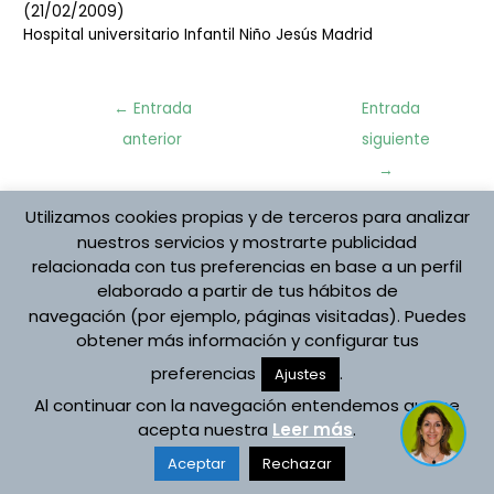
(21/02/2009)
Hospital universitario Infantil Niño Jesús Madrid
Navegación
←
Entrada
Entrada
de
anterior
siguiente
entradas
→
Utilizamos cookies propias y de terceros para analizar
nuestros servicios y mostrarte publicidad
Protección de datos
relacionada con tus preferencias en base a un perfil
Aviso Legal
elaborado a partir de tus hábitos de
Política de cookies
navegación (por ejemplo, páginas visitadas). Puedes
Registro de Actividades
obtener más información y configurar tus
Copyright © 2026 Asociación Española Vojta
preferencias
.
Ajustes
Desarrollado por Asociación Española Vojta
Al continuar con la navegación entendemos que se
acepta nuestra
Leer más
.
Aceptar
Rechazar