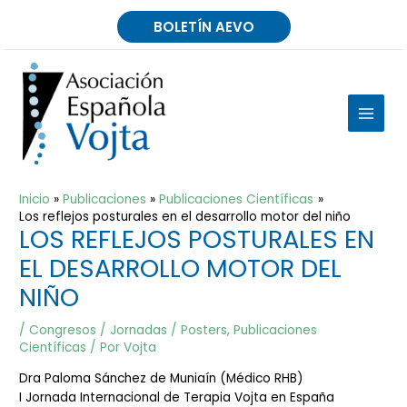
Ir
BOLETÍN AEVO
al
contenido
MAIN
MEN
Inicio
Publicaciones
Publicaciones Científicas
Los reflejos posturales en el desarrollo motor del niño
LOS REFLEJOS POSTURALES EN
EL DESARROLLO MOTOR DEL
NIÑO
/
Congresos / Jornadas / Posters
,
Publicaciones
Científicas
/ Por
Vojta
Dra Paloma Sánchez de Muniaín (Médico RHB)
I Jornada Internacional de Terapia Vojta en España