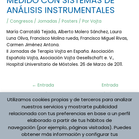
MEDIDO CON SISTEMAS DE
ANÁLISIS INSTRUMENTALES
/
Congresos / Jornadas / Posters
/ Por
Vojta
María Carratalá Tejada, Alberto Molero Sánchez, Laura
Luna Oliva, Francisco Molina rueda, Francisco Miguel Rivas,
Carmen Jiménez Antona.
II Jornadas de Terapia Vojta en España. Asociación
Española Vojta, Asociación Vojta Gesellschaft e. V.,
Hospital Universitario de Móstoles. 26 de Marzo de 2011.
Navegación
←
Entrada
Entrada
de
anterior
siguiente
entradas
Utilizamos cookies propias y de terceros para analizar
→
nuestros servicios y mostrarte publicidad
relacionada con tus preferencias en base a un perfil
elaborado a partir de tus hábitos de
Protección de datos
navegación (por ejemplo, páginas visitadas). Puedes
Aviso Legal
obtener más información y configurar tus
Política de cookies