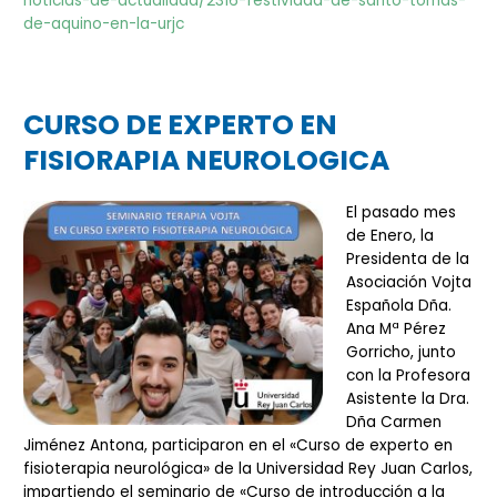
noticias-de-actualidad/2316-festividad-de-santo-tomas-
de-aquino-en-la-urjc
CURSO DE EXPERTO EN
FISIORAPIA NEUROLOGICA
El pasado mes
de Enero, la
Presidenta de la
Asociación Vojta
Española Dña.
Ana Mª Pérez
Gorricho, junto
con la Profesora
Asistente la Dra.
Dña Carmen
Jiménez Antona, participaron en el «Curso de experto en
fisioterapia neurológica» de la Universidad Rey Juan Carlos,
impartiendo el seminario de «Curso de introducción a la