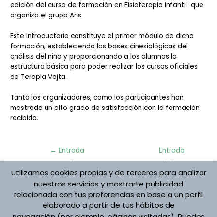
edición del curso de formación en Fisioterapia Infantil que
organiza el grupo Aris.
Este introductorio constituye el primer módulo de dicha
formación, estableciendo las bases cinesiológicas del
análisis del niño y proporcionando a los alumnos la
estructura básica para poder realizar los cursos oficiales
de Terapia Vojta.
Tanto los organizadores, como los participantes han
mostrado un alto grado de satisfacción con la formación
recibida.
Navegación
←
Entrada
Entrada
de
anterior
siguiente
entradas
Utilizamos cookies propias y de terceros para analizar
→
nuestros servicios y mostrarte publicidad
relacionada con tus preferencias en base a un perfil
elaborado a partir de tus hábitos de
Protección de datos
navegación (por ejemplo, páginas visitadas). Puedes