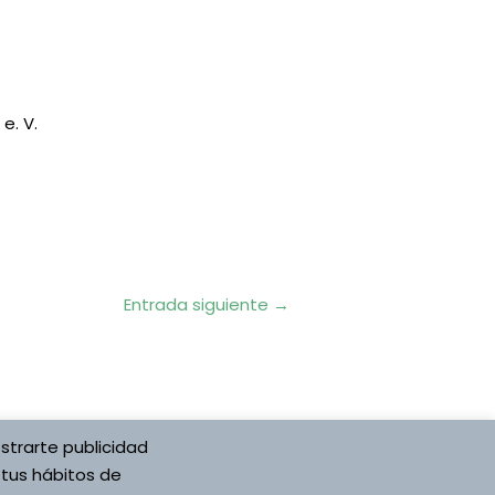
e. V.
Entrada siguiente
→
strarte publicidad
ón Española
Desarrollado por Asociación Española
 tus hábitos de
Vojta