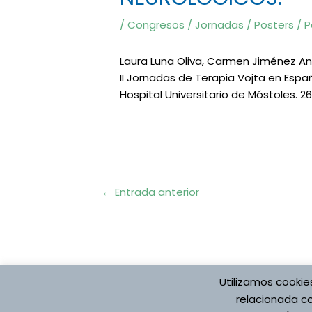
/
Congresos / Jornadas / Posters
/ P
Laura Luna Oliva, Carmen Jiménez Ant
II Jornadas de Terapia Vojta en Españ
Hospital Universitario de Móstoles. 2
Navegación
←
Entrada anterior
de
entradas
Utilizamos cookie
Protección de datos
Aviso Legal
Pol
relacionada co
Registro de Actividade