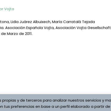
or
Vojta
ona, Lidia Juárez Albuixech, María Carratalá Tejada
a. Asociación Española Vojta, Asociación Vojta Gesellschaft 
6 de Marzo de 2011.
s propias y de terceros para analizar nuestros servicios y mo
Copyright © 2026 Asociaci
ítica de cookies
n tus preferencias en base a un perfil elaborado a partir de
Vojta
s