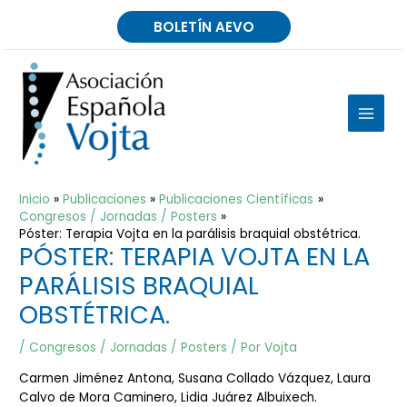
Ir
BOLETÍN AEVO
al
contenido
MAIN
MEN
Inicio
Publicaciones
Publicaciones Científicas
Congresos / Jornadas / Posters
Póster: Terapia Vojta en la parálisis braquial obstétrica.
PÓSTER: TERAPIA VOJTA EN LA
PARÁLISIS BRAQUIAL
OBSTÉTRICA.
/
Congresos / Jornadas / Posters
/ Por
Vojta
Carmen Jiménez Antona, Susana Collado Vázquez, Laura
Calvo de Mora Caminero, Lidia Juárez Albuixech.