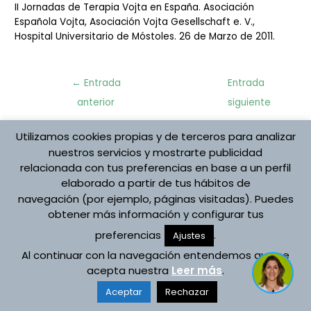
II Jornadas de Terapia Vojta en España. Asociación
Española Vojta, Asociación Vojta Gesellschaft e. V.,
Hospital Universitario de Móstoles. 26 de Marzo de 2011.
Navegación
←
Entrada
Entrada
de
anterior
siguiente
entradas
→
Utilizamos cookies propias y de terceros para analizar
nuestros servicios y mostrarte publicidad
relacionada con tus preferencias en base a un perfil
Protección de datos
elaborado a partir de tus hábitos de
Aviso Legal
navegación (por ejemplo, páginas visitadas). Puedes
Política de cookies
Registro de Actividades
obtener más información y configurar tus
preferencias
.
Copyright © 2026 Asociación Española Vojta
Ajustes
Al continuar con la navegación entendemos que se
Desarrollado por Asociación Española Vojta
acepta nuestra
Leer más
.
Aceptar
Rechazar