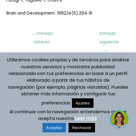
Futagi Y, Tagawa T, Otani K.
Brain and Development. 1992;14(5):294-8.
Navegación
←
Entrada
Entrada
de
anterior
siguiente
entradas
→
Utilizamos cookies propias y de terceros para analizar
nuestros servicios y mostrarte publicidad
Protección de datos
relacionada con tus preferencias en base a un perfil
Aviso Legal
elaborado a partir de tus hábitos de
Política de cookies
navegación (por ejemplo, páginas visitadas). Puedes
Registro de Actividades
obtener más información y configurar tus
Copyright © 2026 Asociación Española Vojta
preferencias
.
Ajustes
Desarrollado por Asociación Española Vojta
Al continuar con la navegación entendemos que se
acepta nuestra
Leer más
.
Aceptar
Rechazar