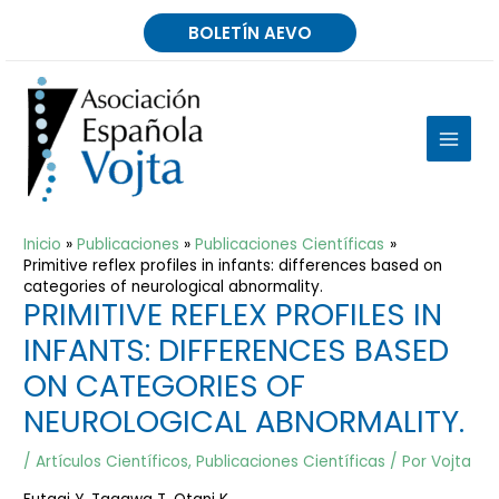
Ir
BOLETÍN AEVO
al
contenido
MAIN
MEN
Inicio
Publicaciones
Publicaciones Científicas
Primitive reflex profiles in infants: differences based on
categories of neurological abnormality.
PRIMITIVE REFLEX PROFILES IN
INFANTS: DIFFERENCES BASED
ON CATEGORIES OF
NEUROLOGICAL ABNORMALITY.
/
Artículos Científicos
,
Publicaciones Científicas
/ Por
Vojta