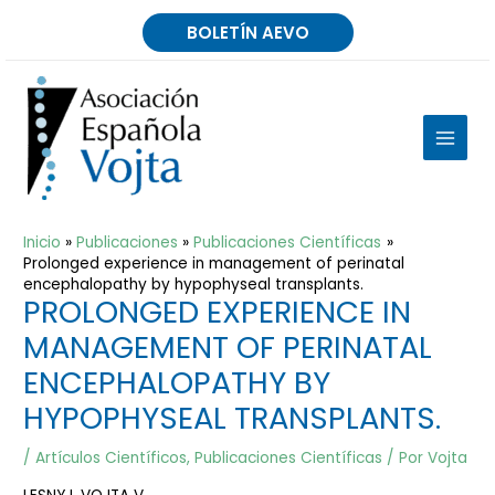
Ir
BOLETÍN AEVO
al
contenido
MAIN
MEN
Inicio
Publicaciones
Publicaciones Científicas
Prolonged experience in management of perinatal
encephalopathy by hypophyseal transplants.
PROLONGED EXPERIENCE IN
MANAGEMENT OF PERINATAL
ENCEPHALOPATHY BY
HYPOPHYSEAL TRANSPLANTS.
/
Artículos Científicos
,
Publicaciones Científicas
/ Por
Vojta