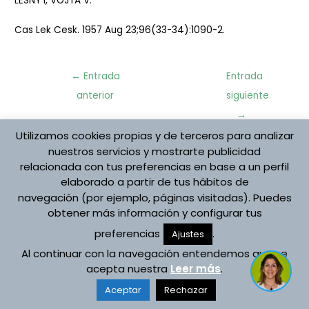
LESNY I, VOJTA V.
Cas Lek Cesk. 1957 Aug 23;96(33-34):1090-2.
Navegación
←
Entrada
Entrada
de
anterior
siguiente
entradas
→
Utilizamos cookies propias y de terceros para analizar
nuestros servicios y mostrarte publicidad
Protección de datos
relacionada con tus preferencias en base a un perfil
Aviso Legal
elaborado a partir de tus hábitos de
Política de cookies
navegación (por ejemplo, páginas visitadas). Puedes
Registro de Actividades
obtener más información y configurar tus
Copyright © 2026 Asociación Española Vojta
preferencias
.
Ajustes
Desarrollado por Asociación Española Vojta
Al continuar con la navegación entendemos que se
acepta nuestra
Leer más
.
Aceptar
Rechazar