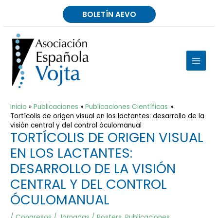
Ir
BOLETÍN AEVO
al
contenido
MAIN
MEN
Inicio
Publicaciones
Publicaciones Científicas
Tortícolis de origen visual en los lactantes: desarrollo de la
visión central y del control óculomanual
TORTÍCOLIS DE ORIGEN VISUAL
EN LOS LACTANTES:
DESARROLLO DE LA VISIÓN
CENTRAL Y DEL CONTROL
ÓCULOMANUAL
/
Congresos / Jornadas / Posters
,
Publicaciones