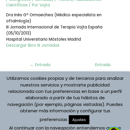
Científicas
/ Por
Vojta
Dra Inés Gª Ormaechea (Médico especialista en
oftalmlogía)
III Jornada Internacional de Terapia Vojta España
(05/10/2013)
Hospital Universitario Móstoles Madrid
Descargar libro III Jornadas
Navegación
←
Entrada
Entrada
de
anterior
siguiente
entradas
Utilizamos cookies propias y de terceros para analizar
→
nuestros servicios y mostrarte publicidad
relacionada con tus preferencias en base a un perfil
elaborado a partir de tus hábitos de
Protección de datos
navegación (por ejemplo, páginas visitadas). Puedes
Aviso Legal
obtener más información y configurar tus
Política de cookies
preferencias
.
Registro de Actividades
Ajustes
Al continuar con la navegación entendemos que se
Copyright © 2026 Asociación Española Vojta