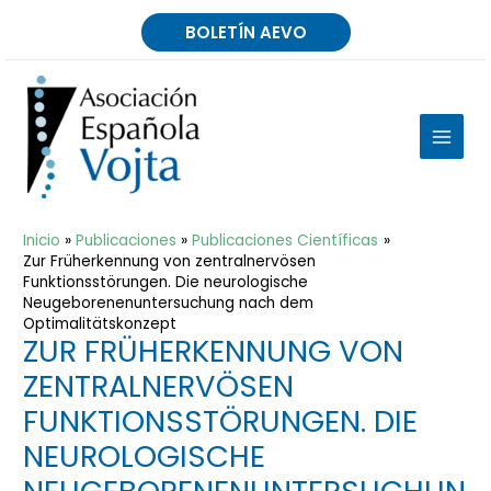
Ir
BOLETÍN AEVO
al
contenido
MAIN
MEN
Inicio
Publicaciones
Publicaciones Científicas
Zur Früherkennung von zentralnervösen
Funktionsstörungen. Die neurologische
Neugeborenenuntersuchung nach dem
Optimalitätskonzept
ZUR FRÜHERKENNUNG VON
ZENTRALNERVÖSEN
FUNKTIONSSTÖRUNGEN. DIE
NEUROLOGISCHE