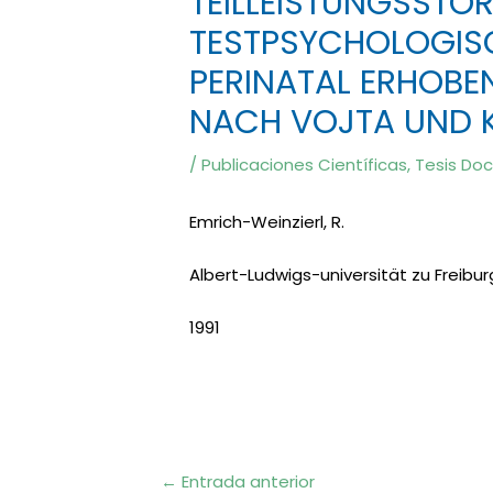
TEILLEISTUNGSSTÖ
TESTPSYCHOLOGIS
PERINATAL ERHOBE
NACH VOJTA UND 
/
Publicaciones Científicas
,
Tesis Doc
Emrich-Weinzierl, R.
Albert-Ludwigs-universität zu Freiburg 
1991
Navegación
←
Entrada anterior