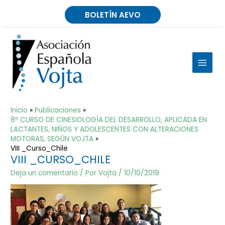
Ir
BOLETÍN AEVO
al
contenido
MAIN
MEN
Inicio
Publicaciones
8º CURSO DE CINESIOLOGÍA DEL DESARROLLO, APLICADA EN
LACTANTES, NIÑOS Y ADOLESCENTES CON ALTERACIONES
MOTORAS, SEGÚN VOJTA
VIII _Curso_Chile
VIII _CURSO_CHILE
Deja un comentario
/ Por
Vojta
/
10/10/2019