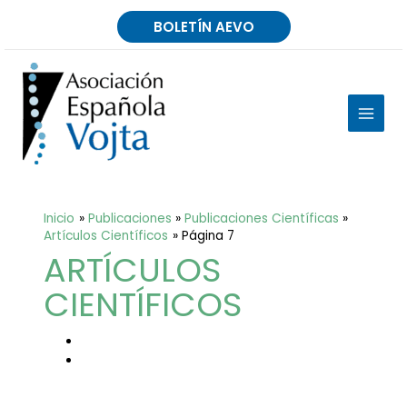
Ir
BOLETÍN AEVO
al
contenido
MAIN
MEN
Inicio
Publicaciones
Publicaciones Científicas
Artículos Científicos
Página 7
ARTÍCULOS
CIENTÍFICOS