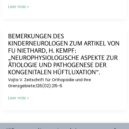
Implantation
Leer más »
therapy
of
perinatal
encephalopathies.
BEMERKUNGEN DES
KINDERNEUROLOGEN ZUM ARTIKEL VON
FU NIETHARD, H. KEMPF:
„NEUROPHYSIOLOGISCHE ASPEKTE ZUR
ÄTIOLOGIE UND PATHOGENESE DER
KONGENITALEN HÜFTLUXATION“.
Vojta V. Zeitschrift für Orthopädie und ihre
Grenzgebiete;126(02):215-6.
Bemerkungen
Leer más »
des
Kinderneurologen
zum
Artikel
von
Paginación