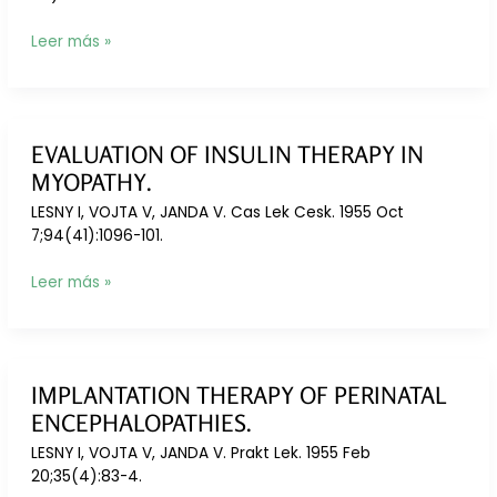
Encephalopathy
(cerebral
Prolonged
Leer más »
palsy).
experience
in
management
of
EVALUATION OF INSULIN THERAPY IN
perinatal
MYOPATHY.
encephalopathy
by
LESNY I, VOJTA V, JANDA V. Cas Lek Cesk. 1955 Oct
hypophyseal
7;94(41):1096-101.
transplants.
Evaluation
Leer más »
of
insulin
therapy
in
IMPLANTATION THERAPY OF PERINATAL
myopathy.
ENCEPHALOPATHIES.
LESNY I, VOJTA V, JANDA V. Prakt Lek. 1955 Feb
20;35(4):83-4.