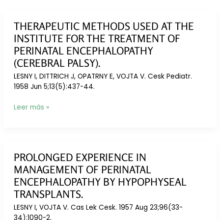
THERAPEUTIC METHODS USED AT THE
INSTITUTE FOR THE TREATMENT OF
PERINATAL ENCEPHALOPATHY
(CEREBRAL PALSY).
LESNY I, DITTRICH J, OPATRNY E, VOJTA V. Cesk Pediatr.
1958 Jun 5;13(5):437-44.
Therapeutic
Leer más »
methods
used
at
the
PROLONGED EXPERIENCE IN
Institute
MANAGEMENT OF PERINATAL
for
the
ENCEPHALOPATHY BY HYPOPHYSEAL
Treatment
TRANSPLANTS.
of
LESNY I, VOJTA V. Cas Lek Cesk. 1957 Aug 23;96(33-
Perinatal
34):1090-2.