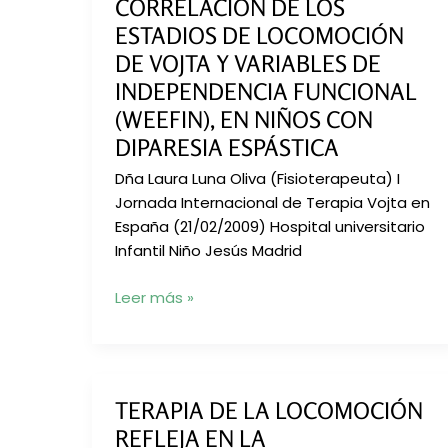
CORRELACIÓN DE LOS
ESTADIOS DE LOCOMOCIÓN
DE VOJTA Y VARIABLES DE
INDEPENDENCIA FUNCIONAL
(WEEFIN), EN NIÑOS CON
DIPARESIA ESPÁSTICA
Dña Laura Luna Oliva (Fisioterapeuta) I
Jornada Internacional de Terapia Vojta en
España (21/02/2009) Hospital universitario
Infantil Niño Jesús Madrid
Correlación
Leer más »
de
los
Estadios
de
TERAPIA DE LA LOCOMOCIÓN
Locomoción
REFLEJA EN LA
de