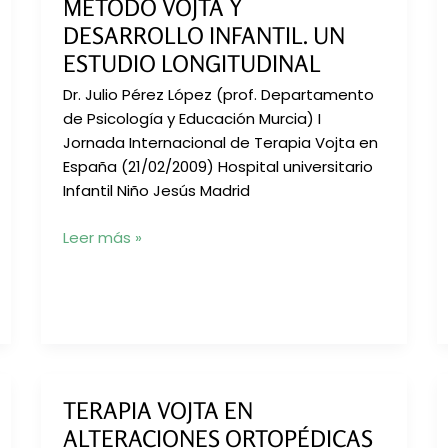
MÉTODO VOJTA Y
DESARROLLO INFANTIL. UN
ESTUDIO LONGITUDINAL
Dr. Julio Pérez López (prof. Departamento
de Psicología y Educación Murcia) I
Jornada Internacional de Terapia Vojta en
España (21/02/2009) Hospital universitario
Infantil Niño Jesús Madrid
Método
Leer más »
Vojta
y
desarrollo
infantil.
Un
estudio
longitudinal
TERAPIA VOJTA EN
ALTERACIONES ORTOPÉDICAS