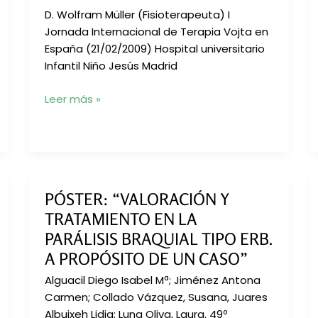
D. Wolfram Müller (Fisioterapeuta) I
Jornada Internacional de Terapia Vojta en
España (21/02/2009) Hospital universitario
Infantil Niño Jesús Madrid
Terapia
Leer más »
Vojta
en
alteraciones
ortopédicas
PÓSTER: “VALORACIÓN Y
TRATAMIENTO EN LA
PARÁLISIS BRAQUIAL TIPO ERB.
A PROPÓSITO DE UN CASO”
Alguacil Diego Isabel Mª; Jiménez Antona
Carmen; Collado Vázquez, Susana, Juares
Albuixeh Lidia; Luna Oliva, Laura. 49º