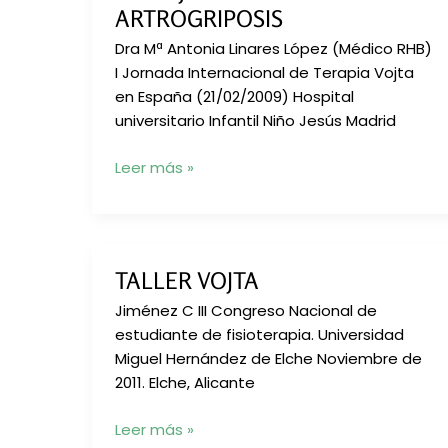
ARTROGRIPOSIS
Vojta
y
Dra Mª Antonia Linares López (Médico RHB)
variables
I Jornada Internacional de Terapia Vojta
de
en España (21/02/2009) Hospital
independencia
universitario Infantil Niño Jesús Madrid
funcional
(Weefin),
Terapia
Leer más »
en
de
niños
la
con
Locomoción
diparesia
Refleja
TALLER VOJTA
espástica
en
la
Jiménez C III Congreso Nacional de
Artrogriposis
estudiante de fisioterapia. Universidad
Miguel Hernández de Elche Noviembre de
2011. Elche, Alicante
Taller
Leer más »