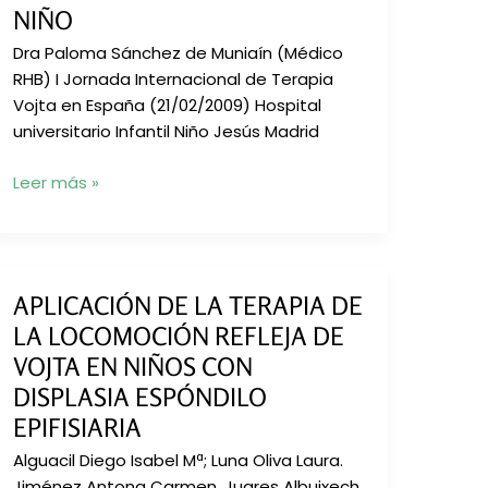
Escalas
NIÑO
de
Dra Paloma Sánchez de Muniaín (Médico
evolución
RHB) I Jornada Internacional de Terapia
aplicado
Vojta en España (21/02/2009) Hospital
a
universitario Infantil Niño Jesús Madrid
niños/as
prematuros
Los
Leer más »
y/o
reflejos
con
posturales
patología
en
motora
el
APLICACIÓN DE LA TERAPIA DE
desarrollo
LA LOCOMOCIÓN REFLEJA DE
motor
VOJTA EN NIÑOS CON
del
niño
DISPLASIA ESPÓNDILO
EPIFISIARIA
Alguacil Diego Isabel Mª; Luna Oliva Laura.
Jiménez Antona Carmen, Juares Albuixech,