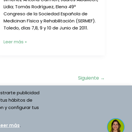
Lidia; Tomás Rodríguez, Elena 49º
Congreso de la Sociedad Española de
Medicinan Física y Rehabilitación (SERMEF).
Toledo, días 7,8, 9 y 10 de Junio de 2011.
Aplicación
Leer más »
de
la
Terapia
de
la
Siguiente
→
Locomoción
refleja
strarte publicidad
de
 tus hábitos de
Vojta
n y configurar tus
en
ón Española
Desarrollado por Asociación Española
niños
Leer más
.
Vojta
con