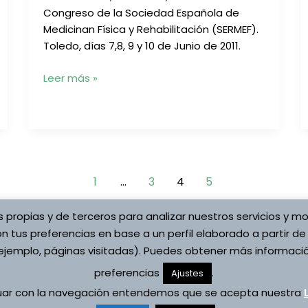
Congreso de la Sociedad Española de
Medicinan Física y Rehabilitación (SERMEF).
Toledo, días 7,8, 9 y 10 de Junio de 2011.
Póster:
Leer más »
“Valoración
y
Tratamiento
en
la
parálisis
1
…
3
4
5
braquial
tipo
s propias y de terceros para analizar nuestros servicios y mo
Erb.
n tus preferencias en base a un perfil elaborado a partir de
A
jemplo, páginas visitadas). Puedes obtener más informació
Propósito
preferencias
.
Copyright © 2026 Asociaci
Ajustes
de
ítica de cookies
Vojta
un
nuar con la navegación entendemos que se acepta nuestra
s