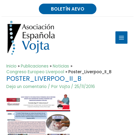
Ir
BOLETÍN AEVO
al
contenido
MAIN
MEN
Inicio
Publicaciones
Noticias
Congreso Europeo Liverpool
Poster_Liverpoo_II_B
POSTER_LIVERPOO_II_B
Deja un comentario
/ Por
Vojta
/
25/11/2016