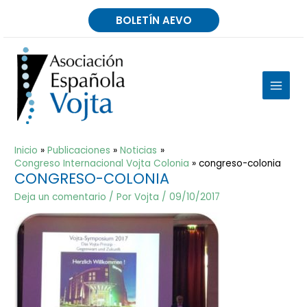
Ir
BOLETÍN AEVO
al
contenido
MAIN
MEN
Inicio
Publicaciones
Noticias
Congreso Internacional Vojta Colonia
congreso-colonia
CONGRESO-COLONIA
Deja un comentario
/ Por
Vojta
/
09/10/2017