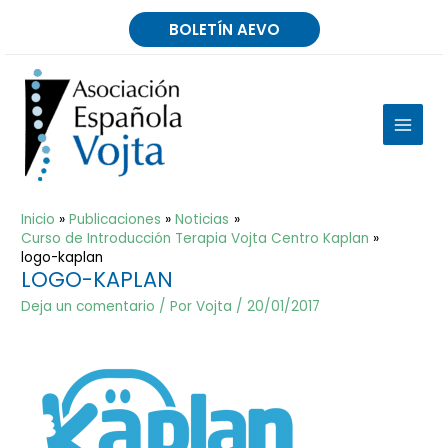
Ir
BOLETÍN AEVO
al
contenido
MAIN
MEN
Inicio
Publicaciones
Noticias
Curso de Introducción Terapia Vojta Centro Kaplan
logo-kaplan
LOGO-KAPLAN
Deja un comentario
/ Por
Vojta
/
20/01/2017