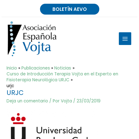
Ir
BOLETÍN AEVO
al
contenido
MAIN
MEN
Inicio
Publicaciones
Noticias
Curso de Introducción Terapia Vojta en el Experto en
Fisioterapia Neurológica URJC
urjc
URJC
Deja un comentario
/ Por
Vojta
/
23/03/2019