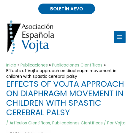
Ir
BOLETÍN AEVO
al
contenido
MAIN
MEN
Inicio
Publicaciones
Publicaciones Científicas
Effects of Vojta approach on diaphragm movement in
children with spastic cerebral palsy
EFFECTS OF VOJTA APPROACH
ON DIAPHRAGM MOVEMENT IN
CHILDREN WITH SPASTIC
CEREBRAL PALSY
/
Artículos Científicos
,
Publicaciones Científicas
/ Por
Vojta