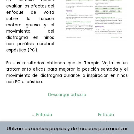
evalúan los efectos del
enfoque de Vojta
sobre la función
motora gruesa y el
movimiento del
diafragma en niños
con parálisis cerebral
espástica (PC).
En sus resultados obtienen que la Terapia Vojta es un
tratamiento eficaz para mejorar la posición sentada y el
movimiento del diafragma durante la inspiración en niños
con PC espástica.
Descargar artículo
Navegación
←
Entrada
Entrada
de
anterior
siguiente
entradas
Utilizamos cookies propias y de terceros para analizar
→