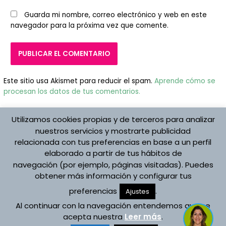
Guarda mi nombre, correo electrónico y web en este
navegador para la próxima vez que comente.
Este sitio usa Akismet para reducir el spam.
Aprende cómo se
procesan los datos de tus comentarios.
Utilizamos cookies propias y de terceros para analizar
nuestros servicios y mostrarte publicidad
relacionada con tus preferencias en base a un perfil
elaborado a partir de tus hábitos de
Protección de datos
navegación (por ejemplo, páginas visitadas). Puedes
Aviso Legal
obtener más información y configurar tus
Política de cookies
preferencias
.
Registro de Actividades
Ajustes
Al continuar con la navegación entendemos que se
Copyright © 2026 Asociación Española Vojta
acepta nuestra
Leer más
.
Desarrollado por Asociación Española Vojta