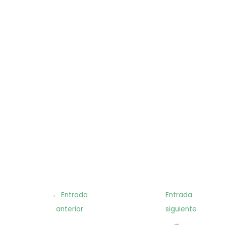
Navegación
←
Entrada
Entrada
de
anterior
siguiente
entradas
→