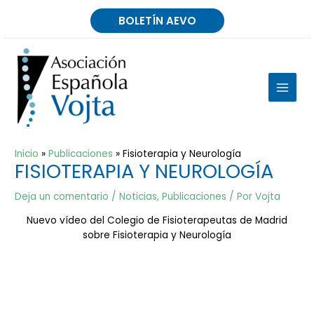
Ir
BOLETÍN AEVO
al
contenido
MAIN
MEN
Inicio
Publicaciones
Fisioterapia y Neurología
FISIOTERAPIA Y NEUROLOGÍA
Deja un comentario
/
Noticias
,
Publicaciones
/ Por
Vojta
Nuevo vídeo del Colegio de Fisioterapeutas de Madrid
sobre Fisioterapia y Neurología