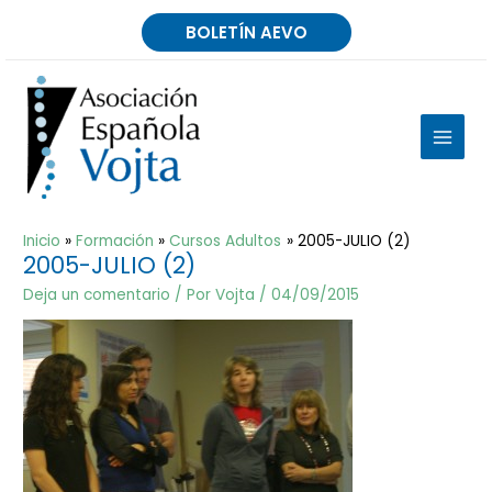
Ir
BOLETÍN AEVO
al
contenido
MAIN
MEN
Inicio
Formación
Cursos Adultos
2005-JULIO (2)
2005-JULIO (2)
Deja un comentario
/ Por
Vojta
/
04/09/2015