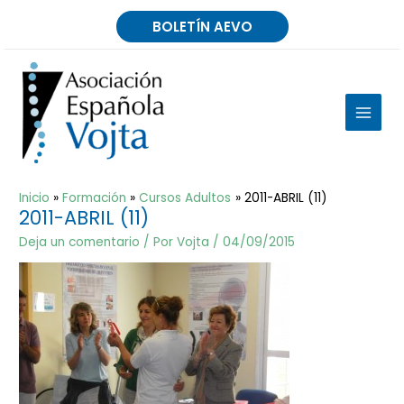
Ir
BOLETÍN AEVO
al
contenido
MAIN
MEN
Inicio
Formación
Cursos Adultos
2011-ABRIL (11)
2011-ABRIL (11)
Deja un comentario
/ Por
Vojta
/
04/09/2015