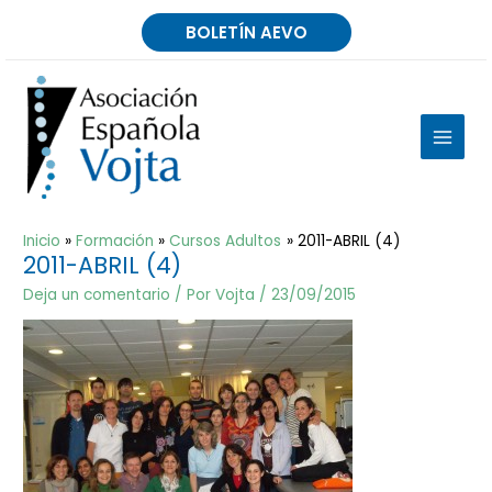
Ir
BOLETÍN AEVO
al
contenido
MAIN
MEN
Inicio
Formación
Cursos Adultos
2011-ABRIL (4)
2011-ABRIL (4)
Deja un comentario
/ Por
Vojta
/
23/09/2015