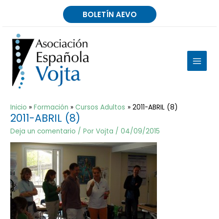
Ir
BOLETÍN AEVO
al
contenido
MAIN
MEN
Inicio
Formación
Cursos Adultos
2011-ABRIL (8)
2011-ABRIL (8)
Deja un comentario
/ Por
Vojta
/
04/09/2015