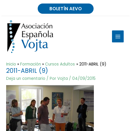
Ir
BOLETÍN AEVO
al
contenido
MAIN
MEN
Inicio
Formación
Cursos Adultos
2011-ABRIL (9)
2011-ABRIL (9)
Deja un comentario
/ Por
Vojta
/
04/09/2015