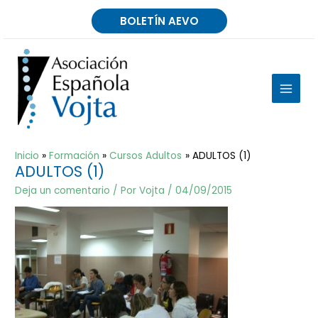
Ir
BOLETÍN AEVO
al
contenido
MAIN
MEN
Inicio
Formación
Cursos Adultos
ADULTOS (1)
ADULTOS (1)
Deja un comentario
/ Por
Vojta
/
04/09/2015