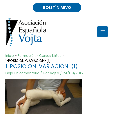
Ir
BOLETÍN AEVO
al
contenido
MAIN
MEN
Inicio
Formación
Cursos Niños
1-POSICION-VARIACION-(1)
1-POSICION-VARIACION-(1)
Deja un comentario
/ Por
Vojta
/
24/09/2015