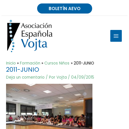
Ir
BOLETÍN AEVO
al
contenido
MAIN
MEN
Inicio
Formación
Cursos Niños
2011-JUNIO
2011-JUNIO
Deja un comentario
/ Por
Vojta
/
04/09/2015