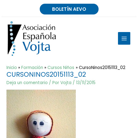
Ir
BOLETÍN AEVO
al
contenido
MAIN
MEN
Inicio
Formación
Cursos Niños
CursoNinos20151113_02
CURSONINOS20151113_02
Deja un comentario
/ Por
Vojta
/
13/11/2015