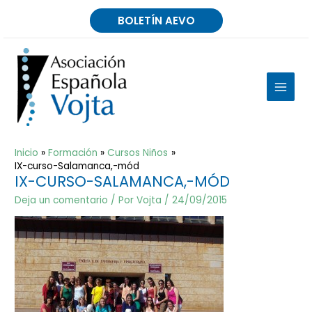
Ir
BOLETÍN AEVO
al
contenido
MAIN
MEN
Inicio
Formación
Cursos Niños
IX-curso-Salamanca,-mód
IX-CURSO-SALAMANCA,-MÓD
Deja un comentario
/ Por
Vojta
/
24/09/2015