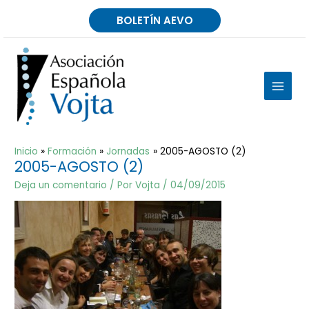
Ir
BOLETÍN AEVO
al
contenido
MAIN
MEN
Inicio
Formación
Jornadas
2005-AGOSTO (2)
2005-AGOSTO (2)
Deja un comentario
/ Por
Vojta
/
04/09/2015