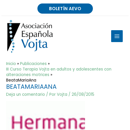
Ir
BOLETÍN AEVO
al
contenido
MAIN
MEN
Inicio
Publicaciones
III Curso Terapia Vojta en adultos y adolescentes con
alteraciones motrices
BeataMariaAna
BEATAMARIAANA
Deja un comentario
/ Por
Vojta
/
26/08/2015