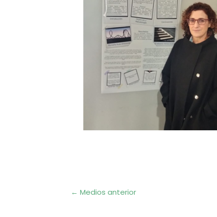
Navegación
←
Medios anterior
de
entradas