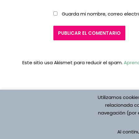
Guarda mi nombre, correo electr
Este sitio usa Akismet para reducir el spam.
Aprend
Utilizamos cookie
relacionada co
navegación (por e
Protección de datos
Aviso Legal
Pol
Al conti
Registro de Actividade