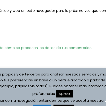
ónico y web en este navegador para la próxima vez que co
e cómo se procesan los datos de tus comentarios.
s propias y de terceros para analizar nuestros servicios y mo
n tus preferencias en base a un perfil elaborado a partir de
jemplo, páginas visitadas). Puedes obtener más informació
preferencias
.
Copyright © 2026 Asociaci
Ajustes
ítica de cookies
Vojta
nuar con la navegación entendemos que se acepta nuestra
s