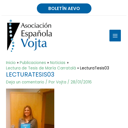
Ir
BOLETÍN AEVO
al
contenido
MAIN
MEN
Inicio
Publicaciones
Noticias
Lectura de Tesis de María Carratalá
LecturaTesis03
LECTURATESIS03
Deja un comentario
/ Por
Vojta
/
28/01/2016