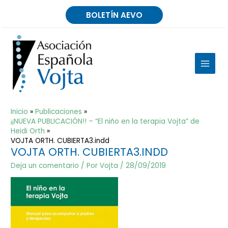
Ir
BOLETÍN AEVO
al
contenido
MAIN
MEN
Inicio
Publicaciones
¡¡NUEVA PUBLICACIÓN!! – “El niño en la terapia Vojta” de
Heidi Orth
VOJTA ORTH. CUBIERTA3.indd
VOJTA ORTH. CUBIERTA3.INDD
Deja un comentario
/ Por
Vojta
/
28/09/2019