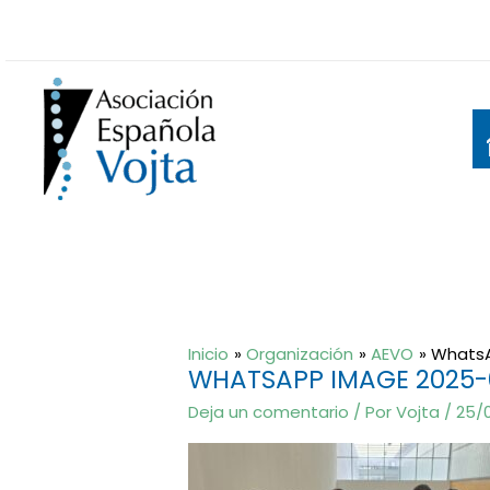
Ir
al
contenido
Inicio
Organización
AEVO
WhatsA
WHATSAPP IMAGE 2025-05
Deja un comentario
/ Por
Vojta
/
25/