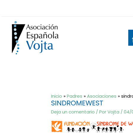
Ir
al
contenido
Inicio
Padres
Asociaciones
sind
SINDROMEWEST
Deja un comentario
/ Por
Vojta
/
04/