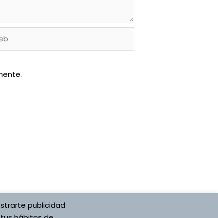
b
mente.
strarte publicidad
 tus hábitos de