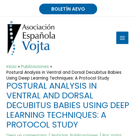
Ir
BOLETÍN AEVO
al
contenido
MAIN
MEN
Inicio
Publicaciones
Postural Analysis in Ventral and Dorsal Decubitus Babies
Using Deep Learning Techniques: A Protocol Study
POSTURAL ANALYSIS IN
VENTRAL AND DORSAL
DECUBITUS BABIES USING DEEP
LEARNING TECHNIQUES: A
PROTOCOL STUDY
Deja un comentario
/
Noticias
,
Publicaciones
/ Por
Vojta