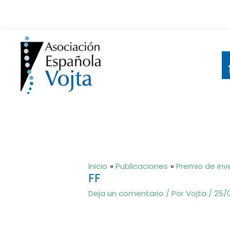
Ir
al
contenido
Inicio
Publicaciones
Premio de inv
FF
Deja un comentario
/ Por
Vojta
/
25/