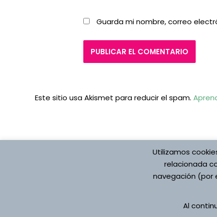
Guarda mi nombre, correo electr
Este sitio usa Akismet para reducir el spam.
Aprend
Utilizamos cookie
relacionada co
navegación (por e
Protección de datos
Aviso Legal
Pol
Al conti
Registro de Actividade