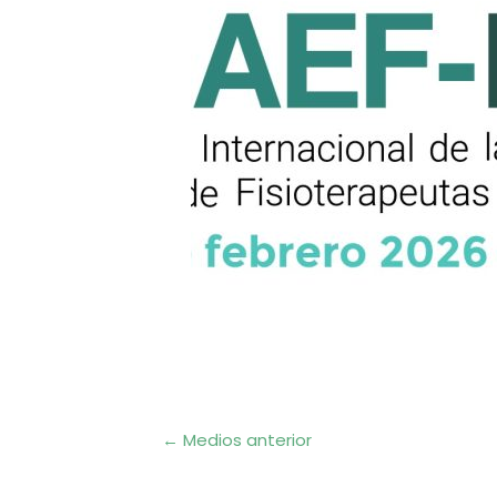
Navegación
←
Medios anterior
de
entradas