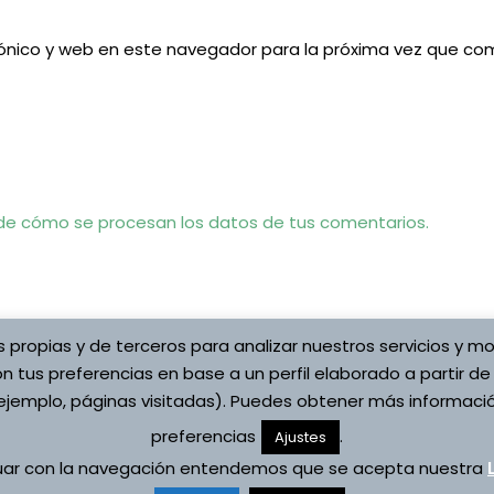
ónico y web en este navegador para la próxima vez que co
e cómo se procesan los datos de tus comentarios.
s propias y de terceros para analizar nuestros servicios y mo
n tus preferencias en base a un perfil elaborado a partir de
jemplo, páginas visitadas). Puedes obtener más informació
preferencias
.
Copyright © 2026 Asociaci
Ajustes
ítica de cookies
Vojta
nuar con la navegación entendemos que se acepta nuestra
s